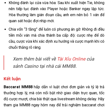
Không đánh lại cửa vừa hòa: Sau khi xuất hiện Tie, không
nên tiếp tục đánh vào Player hoặc Banker ngay lập tức.
Hòa thường làm gián đoạn cầu, anh em nên bỏ 1 ván để
quan sát hoặc đợi nhịp mới.
Chia vốn “3 tầng” để luôn có phương án gỡ: Không đi đều
tiền mỗi ván mà chia thành ba cấp độ: cược nhẹ để dò
cầu, cược vừa khi xác định xu hướng và cược mạnh khi có
chuỗi thắng rõ ràng.
Xem thêm bài viết về
Tài Xỉu Online
của
sảnh Casino tại nhà cái MM88.
Kết luận
Baccarat MM88
hấp dẫn vì luật chơi đơn giản và tỷ lệ trả
thưởng hợp lý, mà còn nổi bật nhờ giao diện trực quan, tốc
độ cược mượt, chia bài thật qua livestream không delay. Hãy
tham gia MM88 ngay hôm nay để trải nghiệm baccarat chơi