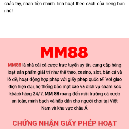
chắc tay, nhận tiền nhanh, linh hoạt theo cách của riêng bạn
nhé!
MM88
là nhà cái cá cược trực tuyến uy tín, cung cấp hàng
loạt sản phẩm giải trí như thể thao, casino, slot, bắn cá và
lô đề, hoạt động hợp pháp với giấy phép quốc tế. Với giao
diện hiện đại, hệ thống bảo mật cao và dịch vụ chăm sóc
khách hàng 24/7,
MM 88
mang đến môi trường cá cược
an toàn, minh bạch và hấp dẫn cho người chơi tại Việt
Nam và khu vực châu Á.
CHỨNG NHẬN GIẤY PHÉP HOẠT