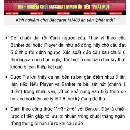
Kinh nghiệm chơi Baccarat MM88 ăn tiền “phát một”
Đợi chuỗi dài rồi đánh ngược cầu: Thay vì theo cầu
Banker dài hoặc Player dài như số đông, hãy chờ cầu đạt
5 6 nhịp rồi đánh ngược. Xác suất đảo cầu sau chuỗi 6
thường cao hơn bạn nghĩ, đặc biệt ở các bàn chia tay thật
không bị can thiệp kết quả.
Cược Tie khi thấy cả hai bên ra bài gần điểm nhau 3 lần
liên tiếp: Nếu Player và Banker ra bài sát nút (chênh 1
điểm) trong nhiều ván, rất có khả năng ván tiếp theo sẽ
hòa, cơ hội kiếm về tỷ lệ 1:8 cực kỳ đáng để thử.
Đánh theo công thức “1–3–2–6” với Banker: Đây là chiến
lược đi tiền giúp tối ưu lợi nhuận trong chuỗi thắng ngắn,
đồng thời giới hạn rủi ro khi cầu đảo.