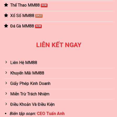
Thể Thao MM88
Xổ Số MM88
Đá Gà MM88
LIÊN KẾT NGAY
Liên Hệ MM88
Khuyến Mãi MM88
Giấy Phép Kinh Doanh
Miễn Trừ Trách Nhiệm
Điều Khoản Và Điều Kiện
Biên tập soạn:
CEO Tuấn Anh