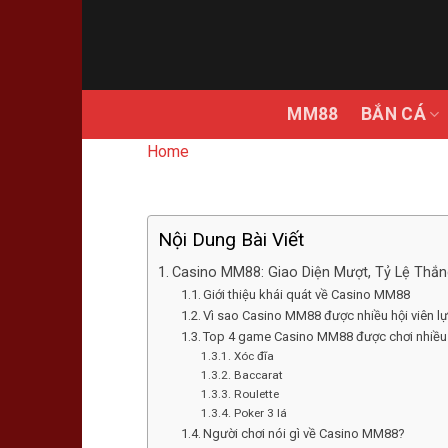
Skip
to
content
MM88
BẮN CÁ
Home
Nội Dung Bài Viết
Casino MM88: Giao Diện Mượt, Tỷ Lệ Thắn
Giới thiệu khái quát về Casino MM88
Vì sao Casino MM88 được nhiều hội viên lự
Top 4 game Casino MM88 được chơi nhiều 
Xóc đĩa
Baccarat
Roulette
Poker 3 lá
Người chơi nói gì về Casino MM88?