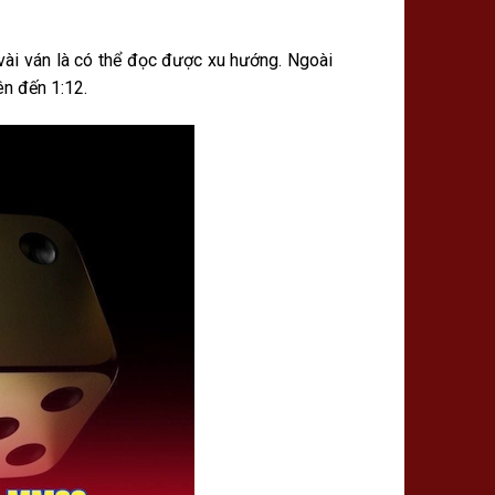
 vài ván là có thể đọc được xu hướng. Ngoài
ên đến 1:12.