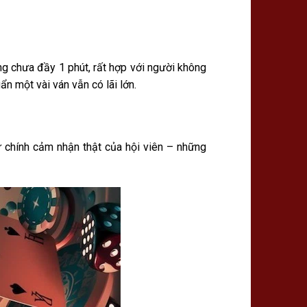
ong chưa đầy 1 phút, rất hợp với người không
uẩn một vài ván vẫn có lãi lớn.
ừ chính cảm nhận thật của hội viên – những