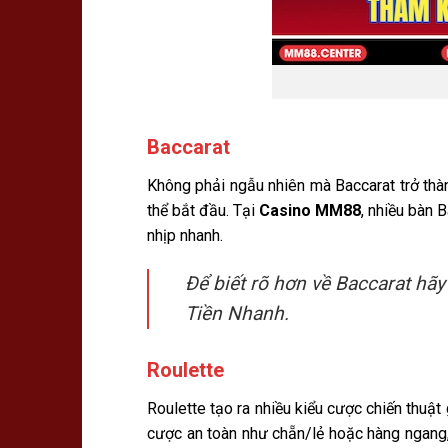
Baccarat
Không phải ngẫu nhiên mà Baccarat trở thàn
thể bắt đầu. Tại
Casino MM88
, nhiều bàn 
nhịp nhanh.
Để biết rõ hơn về Baccarat hãy
Tiền Nhanh.
Roulette
Roulette tạo ra nhiều kiểu cược chiến thuật
cược an toàn như chẵn/lẻ hoặc hàng ngang,