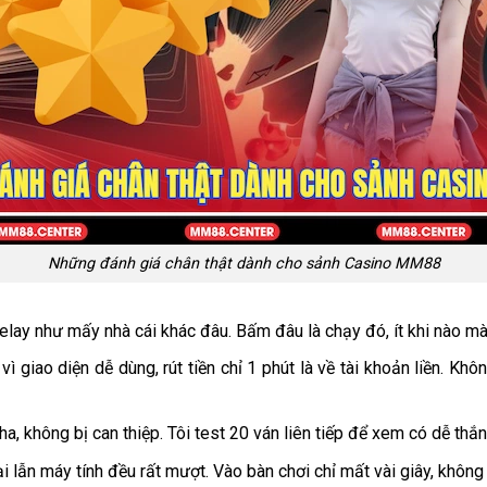
Những đánh giá chân thật dành cho sảnh Casino MM88
delay như mấy nhà cái khác đâu. Bấm đâu là chạy đó, ít khi nào mà 
 vì giao diện dễ dùng, rút tiền chỉ 1 phút là về tài khoản liền. 
ha, không bị can thiệp. Tôi test 20 ván liên tiếp để xem có dễ thắn
oại lẫn máy tính đều rất mượt. Vào bàn chơi chỉ mất vài giây, khôn