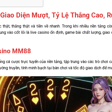
iao Diện Mượt, Tỷ Lệ Thắng Cao, R
thật, thắng thật và tiền về nhanh. Trong khi nhiều nền tảng 
ung vào cốt lõi là live casino ổn định, game bài chất lượng, giao d
Casino MM88
g cá cược trực tuyến của nền tảng, tập trung vào các trò chơi cas
ờng truyền, tính minh bạch tại bàn chơi và tốc độ giao dịch để man