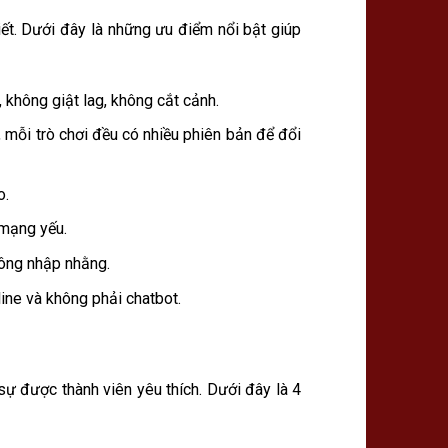
ết. Dưới đây là những ưu điểm nổi bật giúp
, không giật lag, không cắt cảnh.
 mỗi trò chơi đều có nhiều phiên bản để đổi
o.
 mạng yếu.
hông nhập nhằng.
tline và không phải chatbot.
sự được thành viên yêu thích. Dưới đây là 4