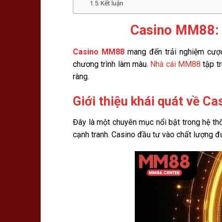
Kết luận
Casino MM88: G
Casino MM88
mang đến trải nghiệm cược 
chương trình làm màu.
Nhà cái MM88
tập tr
ràng.
Giới thiệu khái quát về 
Đây là một chuyên mục nổi bật trong hệ thốn
cạnh tranh. Casino đầu tư vào chất lượng đư