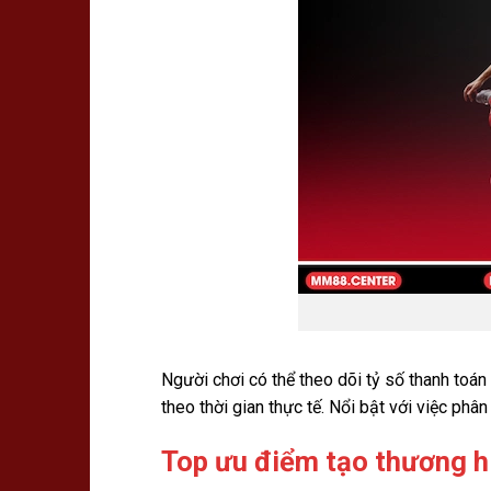
Người chơi có thể theo dõi tỷ số thanh toán
theo thời gian thực tế. Nổi bật với việc ph
Top ưu điểm tạo thương 