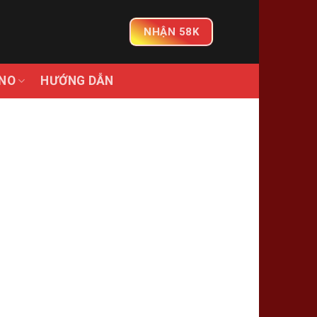
NHẬN 58K
NO
HƯỚNG DẪN