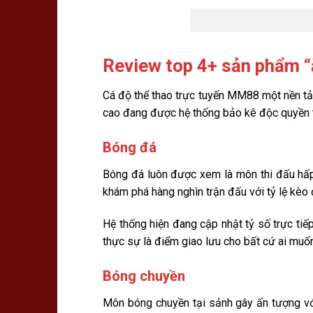
Review top 4+ sản phẩm 
Cá độ thể thao trực tuyến MM88 một nền t
cao đang được hệ thống bảo kê độc quyền t
Bóng đá
Bóng đá luôn được xem là môn thi đấu hấ
khám phá hàng nghìn trận đấu với tỷ lệ kèo
Hệ thống hiện đang cập nhật tỷ số trực tiếp
thực sự là điểm giao lưu cho bất cứ ai muố
Bóng chuyền
Môn bóng chuyền tại sảnh gây ấn tượng với