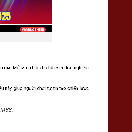
iá. Mở ra cơ hội cho hội viên trải nghiệm
u này giúp người chơi tự tin tạo chiến lược
MM88.