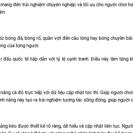
mang đến trải nghiệm chuyên nghiệp và tối ưu cho người chơi hiện
ên.
từ bóng đá, bóng rổ, quần vợt đến cầu lông hay bóng chuyền bãi
êng của từng người.
 đấu quốc tế hấp dẫn với tỷ lệ cạnh tranh. Điều này làm tăng k
năng cá độ trực tiếp với dữ liệu cập nhật tức thì. Giúp người chơ
ính năng này tạo ra trải nghiệm tương tác sống động, giúp người ch
ng kèo được thiết kế rõ ràng, dễ hiểu và cập nhật liên tục. Ngườ