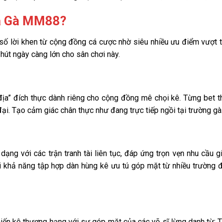
Đá Gà MM88?
lời khen từ cộng đồng cá cược nhờ siêu nhiều ưu điểm vượt trộ
hút ngày càng lớn cho sân chơi này.
ịa” đích thực dành riêng cho cộng đồng mê chọi kê. Từng bet t
ại. Tạo cảm giác chân thực như đang trực tiếp ngồi tại trường gà
dạng với các trận tranh tài liên tục, đáp ứng trọn vẹn nhu cầu giả
khả năng tập hợp dàn hùng kê ưu tú góp mặt từ nhiều trường đấ
iến kê thượng hạng với sự góp mặt của các võ sĩ lừng danh từ: Th