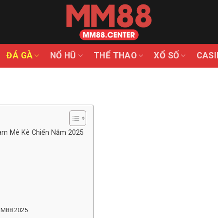
ĐÁ GÀ
NỔ HŨ
THỂ THAO
XỔ SỐ
CASI
am Mê Kê Chiến Năm 2025
 MM88 2025