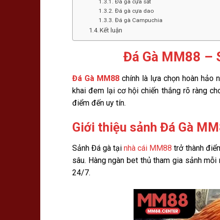
Đá gà cựa sắt
Đá gà cựa dao
Đá gà Campuchia
Kết luận
Đá Gà MM88 – 
Đá Gà MM88
chính là lựa chọn hoàn hảo n
khai đem lại cơ hội chiến thắng rõ ràng ch
điểm đến uy tín.
Giới thiệu sảnh Đá Gà M
Sảnh Đá gà tại
nhà cái MM88
trở thành điể
sâu. Hàng ngàn bet thủ tham gia sảnh mỗi 
24/7.