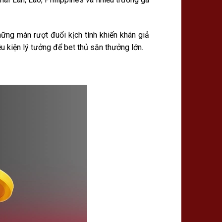
ững màn rượt đuổi kịch tính khiến khán giả
 kiện lý tưởng để bet thủ săn thưởng lớn.