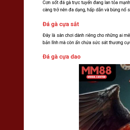
Cơn sốt đá gà trực tuyến đang lan tỏa mạnh
càng trở nên đa dạng, hấp dẫn và bùng nổ 
Đá gà cựa sắt
Đây là sân chơi dành riêng cho những ai mê
bản lĩnh mà còn ẩn chứa sức sát thương cực 
Đá gà cựa dao