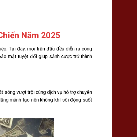
Chiến Năm 2025
ệp. Tại đây, mọi trận đấu đều diễn ra công
 bảo mật tuyệt đối giúp sảnh cược trở thành
 sóng vượt trội cùng dịch vụ hỗ trợ chuyên
 dũng mãnh tạo nên không khí sôi động suốt