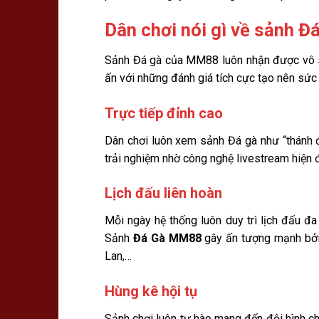
Dân chơi nói gì về sảnh 
Sảnh Đá gà của MM88 luôn nhận được vô số 
ấn với những đánh giá tích cực tạo nên sức 
Trực tiếp đỉnh cao
Dân chơi luôn xem sảnh Đá gà như “thánh đ
trải nghiệm nhờ công nghệ livestream hiện đ
Lịch đấu liên hoàn
Mỗi ngày hệ thống luôn duy trì lịch đấu đa 
Sảnh
Đá Gà MM88
gây ấn tượng mạnh bởi 
Lan,…
Hùng kê hội tụ
Sảnh chơi luôn tự hào mang đến đội hình ch