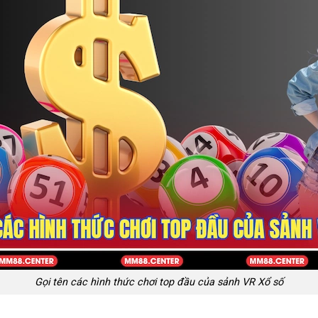
Gọi tên các hình thức chơi top đầu của sảnh VR Xổ số