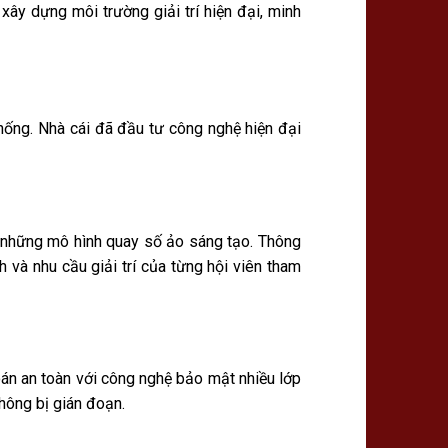
xây dựng môi trường giải trí hiện đại, minh
thống. Nhà cái đã đầu tư công nghệ hiện đại
n những mô hình quay số ảo sáng tạo. Thông
 và nhu cầu giải trí của từng hội viên tham
toán an toàn với công nghệ bảo mật nhiều lớp
hông bị gián đoạn.