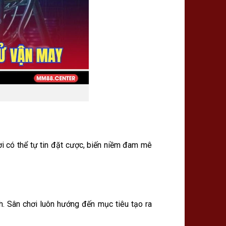
ơi có thể tự tin đặt cược, biến niềm đam mê
h. Sân chơi luôn hướng đến mục tiêu tạo ra