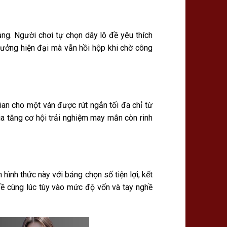
ủng. Người chơi tự chọn dãy lô đề yêu thích
hưởng hiện đại mà vẫn hồi hộp khi chờ công
ian cho một ván được rút ngắn tối đa chỉ từ
a tăng cơ hội trải nghiệm may mắn còn rinh
hình thức này với bảng chọn số tiện lợi, kết
 đề cùng lúc tùy vào mức độ vốn và tay nghề