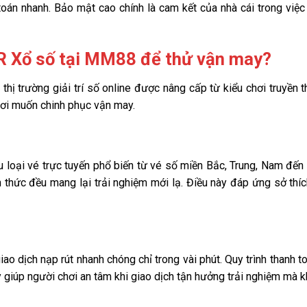
toán nhanh. Bảo mật cao chính là cam kết của nhà cái trong việc 
VR Xổ số tại MM88 để thử vận may?
ị trường giải trí số online được nâng cấp từ kiểu chơi truyền 
hơi muốn chinh phục vận may.
u loại vé trực tuyến phổ biến từ vé số miền Bắc, Trung, Nam đế
 thức đều mang lại trải nghiệm mới lạ. Điều này đáp ứng sở thích
iao dịch nạp rút nhanh chóng chỉ trong vài phút. Quy trình thanh 
 giúp người chơi an tâm khi giao dịch tận hưởng trải nghiệm mà k