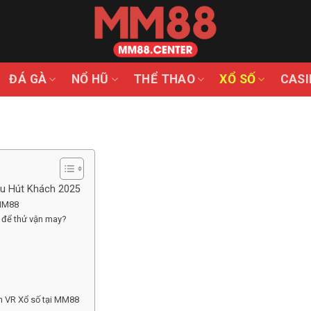
ĐÁ GÀ
NỔ HŨ
THỂ THAO
XỔ SỐ
CASI
êu Hút Khách 2025
 MM88
8 để thử vận may?
nh VR Xổ số tại MM88