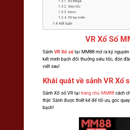
XS Mega
Siêu tốc
Keno
XS ba miền
Kết luận
VR Xổ Số MM
Sảnh
VR Xổ số
tại MM88 mở ra kỷ nguyên c
kết minh bạch đổi thưởng siêu tốc, đón đầu 
viết sau!
Khái quát về sảnh VR Xổ 
Sảnh Xổ số VR
tại
trang chủ MM88
cách ch
thật. Sảnh được thiết kế để tối ưu, góc qua
bạch!