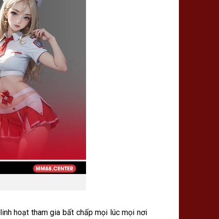
 linh hoạt tham gia bất chấp mọi lúc mọi nơi