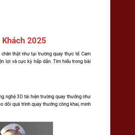
t Khách 2025
chân thật như tại trường quay thực tế. Cam
n lợi và cực kỳ hấp dẫn. Tìm hiểu trong bài
ng nghệ 3D tái hiện trường quay thưởng như
eo dõi quá trình quay thưởng công khai, minh