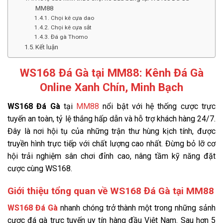
MM88
Chọi kê cựa dao
Chọi kê cựa sắt
Đá gà Thomo
Kết luận
WS168 Đá Gà tại MM88: Kênh Đá Gà
Online Xanh Chín, Minh Bạch
WS168 Đá Gà
tại
MM88
nổi bật với hệ thống cược trực
tuyến an toàn, tỷ lệ thắng hấp dẫn và hỗ trợ khách hàng 24/7.
Đây là nơi hội tụ của những trận thư hùng kịch tính, được
truyền hình trực tiếp với chất lượng cao nhất. Đừng bỏ lỡ cơ
hội trải nghiệm sân chơi đỉnh cao, nâng tầm kỹ năng đặt
cược cùng WS168.
Giới thiệu tổng quan về WS168 Đá Gà tại MM88
WS168 Đá Gà
nhanh chóng trở thành một trong những sảnh
cược đá gà trực tuyến uy tín hàng đầu Việt Nam. Sau hơn 5