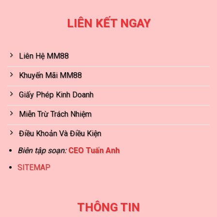
LIÊN KẾT NGAY
Liên Hệ MM88
Khuyến Mãi MM88
Giấy Phép Kinh Doanh
Miễn Trừ Trách Nhiệm
Điều Khoản Và Điều Kiện
Biên tập soạn:
CEO Tuấn Anh
SITEMAP
THÔNG TIN